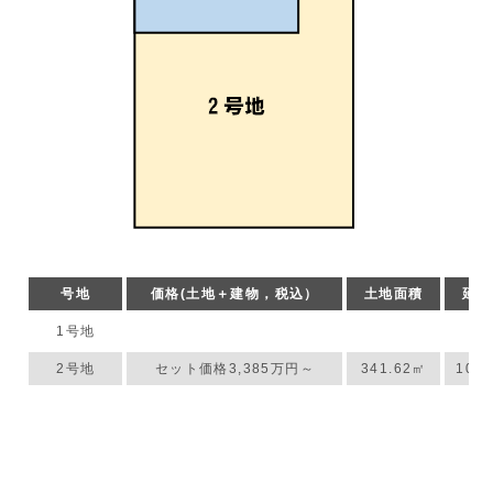
号地
価格(土地＋建物，税込）
土地面積
延床
1号地
2号地
セット価格3,385万円～
341.62㎡
105