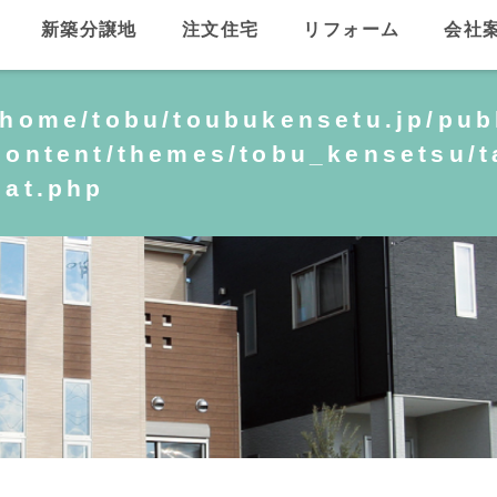
新築分譲地
注文住宅
リフォーム
会社
/home/tobu/toubukensetu.jp/pub
content/themes/tobu_kensetsu/
cat.php