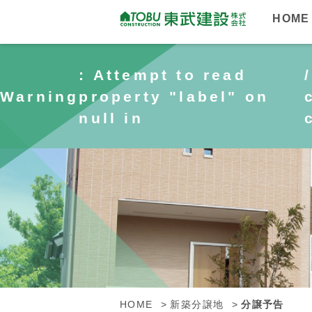
HOME
: Attempt to read
Warning
property "label" on
null in
HOME
新築分譲地
分譲予告